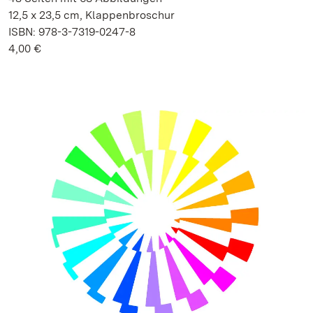
12,5 x 23,5 cm, Klappenbroschur
ISBN: 978-3-7319-0247-8
4,00 €