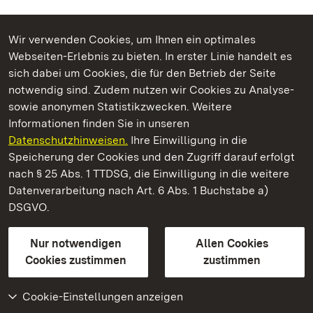
Wir verwenden Cookies, um Ihnen ein optimales
Webseiten-Erlebnis zu bieten. In erster Linie handelt es
Kommen. Staunen. Genießen.
sich dabei um Cookies, die für den Betrieb der Seite
notwendig sind. Zudem nutzen wir Cookies zu Analyse-
sowie anonymen Statistikzwecken. Weitere
Informationen finden Sie in unseren
Datenschutzhinweisen.
Ihre Einwilligung in die
Staatliche Schlösser und Gärten Baden‑Württemberg
Speicherung der Cookies und den Zugriff darauf erfolgt
nach § 25 Abs. 1 TTDSG, die Einwilligung in die weitere
Staatliche Schlösser und Gärten Baden-Württemberg
Datenverarbeitung nach Art. 6 Abs. 1 Buchstabe a)
DSGVO.
Kontakt
FAQ
Impressum
Datenschutz
Gebärdensprache
Leichte Sprache
Erklärung zur Barrierefreiheit
Nur notwendigen
Allen Cookies
BITV-konform (geprüfte Seiten)
Cookies zustimmen
zustimmen
Cookie-Einstellungen anzeigen
Weiteres