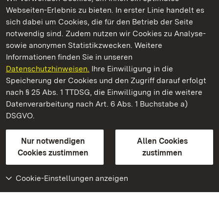
Webseiten-Erlebnis zu bieten. In erster Linie handelt es
Kommen. Staunen. Genießen.
sich dabei um Cookies, die für den Betrieb der Seite
notwendig sind. Zudem nutzen wir Cookies zu Analyse-
sowie anonymen Statistikzwecken. Weitere
Informationen finden Sie in unseren
Datenschutzhinweisen.
Ihre Einwilligung in die
Staatliche Schlösser und Gärten Baden‑Württemberg
Speicherung der Cookies und den Zugriff darauf erfolgt
nach § 25 Abs. 1 TTDSG, die Einwilligung in die weitere
Staatliche Schlösser und Gärten Baden-Württemberg
Datenverarbeitung nach Art. 6 Abs. 1 Buchstabe a)
DSGVO.
Kontakt
FAQ
Impressum
Datenschutz
Gebärdensprache
Leichte Sprache
Erklärung zur Barrierefreiheit
Nur notwendigen
Allen Cookies
BITV-konform (geprüfte Seiten)
Cookies zustimmen
zustimmen
Cookie-Einstellungen anzeigen
Weiteres
Portal
Monumente
Besuchen Sie uns auf