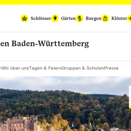
Schlösser
Gärten
Burgen
Klöster
rten Baden‑Württemberg
n
Wir über uns
Tagen & Feiern
Gruppen & Schulen
Presse
eise
Besuch