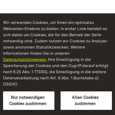
Wir verwenden Cookies, um Ihnen ein optimales
Webseiten-Erlebnis zu bieten. In erster Linie handelt es
Kommen. Staunen. Genießen.
sich dabei um Cookies, die für den Betrieb der Seite
notwendig sind. Zudem nutzen wir Cookies zu Analyse-
sowie anonymen Statistikzwecken. Weitere
Informationen finden Sie in unseren
Datenschutzhinweisen.
Ihre Einwilligung in die
Staatliche Schlösser und Gärten Baden‑Württemberg
Speicherung der Cookies und den Zugriff darauf erfolgt
nach § 25 Abs. 1 TTDSG, die Einwilligung in die weitere
Staatliche Schlösser und Gärten Baden-Württemberg
Datenverarbeitung nach Art. 6 Abs. 1 Buchstabe a)
DSGVO.
Kontakt
FAQ
Impressum
Datenschutz
Gebärdensprache
Leichte Sprache
Erklärung zur Barrierefreiheit
Nur notwendigen
Allen Cookies
BITV-konform (geprüfte Seiten)
Cookies zustimmen
zustimmen