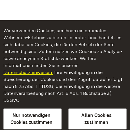
Wir verwenden Cookies, um Ihnen ein optimales
Webseiten-Erlebnis zu bieten. In erster Linie handelt es
Kommen. Staunen. Genießen.
sich dabei um Cookies, die für den Betrieb der Seite
notwendig sind. Zudem nutzen wir Cookies zu Analyse-
sowie anonymen Statistikzwecken. Weitere
Informationen finden Sie in unseren
Datenschutzhinweisen.
Ihre Einwilligung in die
Staatliche Schlösser und Gärten Baden‑Württemberg
Speicherung der Cookies und den Zugriff darauf erfolgt
nach § 25 Abs. 1 TTDSG, die Einwilligung in die weitere
Staatliche Schlösser und Gärten Baden-Württemberg
Datenverarbeitung nach Art. 6 Abs. 1 Buchstabe a)
DSGVO.
Kontakt
FAQ
Impressum
Datenschutz
Gebärdensprache
Leichte Sprache
Erklärung zur Barrierefreiheit
Nur notwendigen
Allen Cookies
BITV-konform (geprüfte Seiten)
Cookies zustimmen
zustimmen