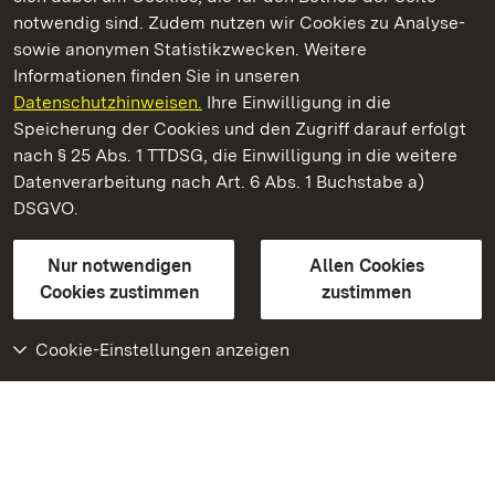
notwendig sind. Zudem nutzen wir Cookies zu Analyse-
sowie anonymen Statistikzwecken. Weitere
Informationen finden Sie in unseren
Datenschutzhinweisen.
Ihre Einwilligung in die
Staatliche Schlösser und Gärten Baden‑Württemberg
Speicherung der Cookies und den Zugriff darauf erfolgt
nach § 25 Abs. 1 TTDSG, die Einwilligung in die weitere
Staatliche Schlösser und Gärten Baden-Württemberg
Datenverarbeitung nach Art. 6 Abs. 1 Buchstabe a)
DSGVO.
Kontakt
FAQ
Impressum
Datenschutz
Gebärdensprache
Leichte Sprache
Erklärung zur Barrierefreiheit
Nur notwendigen
Allen Cookies
BITV-konform (geprüfte Seiten)
Cookies zustimmen
zustimmen
Cookie-Einstellungen anzeigen
Weiteres
Portal
Monumente
Besuchen Sie uns auf
Facebook
Besuchen Sie uns auf