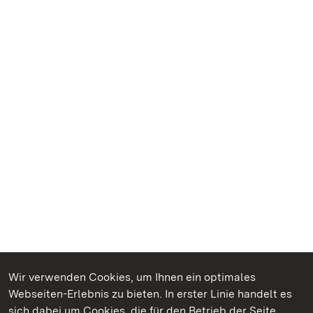
Wir verwenden Cookies, um Ihnen ein optimales
Webseiten-Erlebnis zu bieten. In erster Linie handelt es
Kommen. Staunen. Genießen.
sich dabei um Cookies, die für den Betrieb der Seite