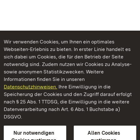
Wir verwenden Cookies, um Ihnen ein optimales
Webseiten-Erlebnis zu bieten. In erster Linie handelt es
Kommen. Staunen. Genießen.
sich dabei um Cookies, die für den Betrieb der Seite
notwendig sind. Zudem nutzen wir Cookies zu Analyse-
sowie anonymen Statistikzwecken. Weitere
Informationen finden Sie in unseren
Datenschutzhinweisen.
Ihre Einwilligung in die
Staatliche Schlösser und Gärten Baden‑Württemberg
Speicherung der Cookies und den Zugriff darauf erfolgt
nach § 25 Abs. 1 TTDSG, die Einwilligung in die weitere
Staatliche Schlösser und Gärten Baden-Württemberg
Datenverarbeitung nach Art. 6 Abs. 1 Buchstabe a)
DSGVO.
Kontakt
FAQ
Impressum
Datenschutz
Gebärdensprache
Leichte Sprache
Erklärung zur Barrierefreiheit
Nur notwendigen
Allen Cookies
BITV-konform (geprüfte Seiten)