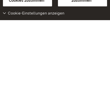
Cookies zustimmen
zustimmen
Cookie-Einstellungen anzeigen
Weiteres
Portal
Monumente
Besuchen Sie uns auf
Facebook
Besuchen Sie uns auf
Instagram
Besuchen Sie uns auf
Youtube
Lernen Sie unsere Apps
kennen
Google Play Store
App Store für iPhone