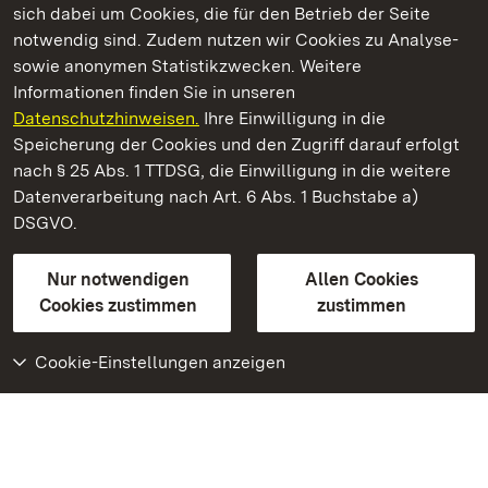
sich dabei um Cookies, die für den Betrieb der Seite
notwendig sind. Zudem nutzen wir Cookies zu Analyse-
sowie anonymen Statistikzwecken. Weitere
Informationen finden Sie in unseren
Datenschutzhinweisen.
Ihre Einwilligung in die
Staatliche Schlösser und Gärten Baden‑Württemberg
Speicherung der Cookies und den Zugriff darauf erfolgt
nach § 25 Abs. 1 TTDSG, die Einwilligung in die weitere
Staatliche Schlösser und Gärten Baden-Württemberg
Datenverarbeitung nach Art. 6 Abs. 1 Buchstabe a)
DSGVO.
Kontakt
FAQ
Impressum
Datenschutz
Gebärdensprache
Leichte Sprache
Erklärung zur Barrierefreiheit
Nur notwendigen
Allen Cookies
BITV-konform (geprüfte Seiten)
Cookies zustimmen
zustimmen
Cookie-Einstellungen anzeigen
Weiteres
Portal
Monumente
Besuchen Sie uns auf
Facebook
Besuchen Sie uns auf