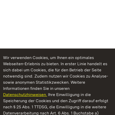
Wir verwenden Cookies, um Ihnen ein optimales
Webseiten-Erlebnis zu bieten. In erster Linie handelt es
Kommen. Staunen. Genießen.
sich dabei um Cookies, die für den Betrieb der Seite
notwendig sind. Zudem nutzen wir Cookies zu Analyse-
sowie anonymen Statistikzwecken. Weitere
Informationen finden Sie in unseren
Datenschutzhinweisen.
Ihre Einwilligung in die
Staatliche Schlösser und Gärten Baden‑Württemberg
Speicherung der Cookies und den Zugriff darauf erfolgt
nach § 25 Abs. 1 TTDSG, die Einwilligung in die weitere
Staatliche Schlösser und Gärten Baden-Württemberg
Datenverarbeitung nach Art. 6 Abs. 1 Buchstabe a)