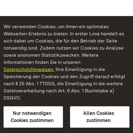
Wir verwenden Cookies, um Ihnen ein optimales
Webseiten-Erlebnis zu bieten. In erster Linie handelt es
Kommen. Staunen. Genießen.
sich dabei um Cookies, die für den Betrieb der Seite
notwendig sind. Zudem nutzen wir Cookies zu Analyse-
sowie anonymen Statistikzwecken. Weitere
Informationen finden Sie in unseren
Datenschutzhinweisen.
Ihre Einwilligung in die
Staatliche Schlösser und Gärten Baden‑Württemberg
Speicherung der Cookies und den Zugriff darauf erfolgt
nach § 25 Abs. 1 TTDSG, die Einwilligung in die weitere
Staatliche Schlösser und Gärten Baden-Württemberg
Datenverarbeitung nach Art. 6 Abs. 1 Buchstabe a)
DSGVO.
Kontakt
FAQ
Impressum
Datenschutz
Gebärdensprache
Leichte Sprache
Erklärung zur Barrierefreiheit
Nur notwendigen
Allen Cookies
BITV-konform (geprüfte Seiten)
Cookies zustimmen
zustimmen