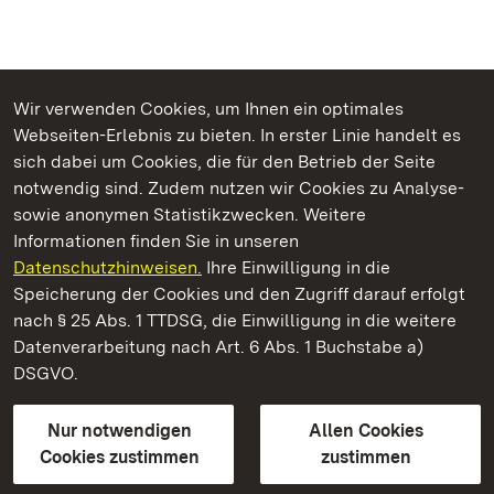
Wir verwenden Cookies, um Ihnen ein optimales
Webseiten-Erlebnis zu bieten. In erster Linie handelt es
Kommen. Staunen. Genießen.
sich dabei um Cookies, die für den Betrieb der Seite
notwendig sind. Zudem nutzen wir Cookies zu Analyse-
sowie anonymen Statistikzwecken. Weitere
Informationen finden Sie in unseren
Datenschutzhinweisen.
Ihre Einwilligung in die
Staatliche Schlösser und Gärten Baden‑Württemberg
Speicherung der Cookies und den Zugriff darauf erfolgt
nach § 25 Abs. 1 TTDSG, die Einwilligung in die weitere
Staatliche Schlösser und Gärten Baden-Württemberg
Datenverarbeitung nach Art. 6 Abs. 1 Buchstabe a)
DSGVO.
Kontakt
FAQ
Impressum
Datenschutz
Gebärdensprache
Leichte Sprache
Erklärung zur Barrierefreiheit
Nur notwendigen
Allen Cookies
BITV-konform (geprüfte Seiten)
Cookies zustimmen
zustimmen