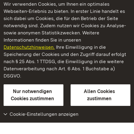
Wir verwenden Cookies, um Ihnen ein optimales
Webseiten-Erlebnis zu bieten. In erster Linie handelt es
Kommen. Staunen. Genießen.
sich dabei um Cookies, die für den Betrieb der Seite
notwendig sind. Zudem nutzen wir Cookies zu Analyse-
sowie anonymen Statistikzwecken. Weitere
Informationen finden Sie in unseren
Datenschutzhinweisen.
Ihre Einwilligung in die
Staatliche Schlösser und Gärten Baden‑Württemberg
Speicherung der Cookies und den Zugriff darauf erfolgt
nach § 25 Abs. 1 TTDSG, die Einwilligung in die weitere
Staatliche Schlösser und Gärten Baden-Württemberg
Datenverarbeitung nach Art. 6 Abs. 1 Buchstabe a)
DSGVO.
Kontakt
FAQ
Impressum
Datenschutz
Gebärdensprache
Leichte Sprache
Erklärung zur Barrierefreiheit
Nur notwendigen
Allen Cookies
BITV-konform (geprüfte Seiten)
Cookies zustimmen
zustimmen
Cookie-Einstellungen anzeigen
Weiteres
Portal
Monumente