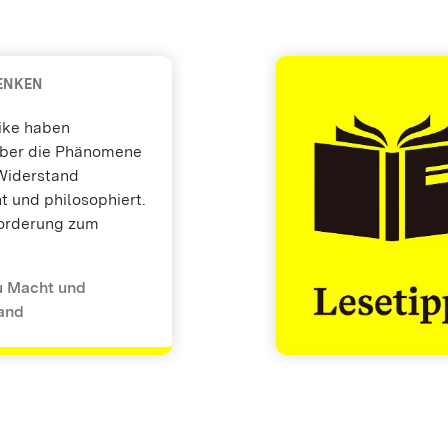
ENKEN
tike haben
ber die Phänomene
Widerstand
 und philosophiert.
forderung zum
u Macht und
and