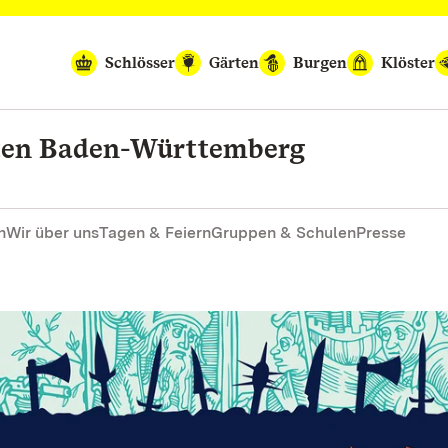
Schlösser
Gärten
Burgen
Klöster
rten Baden-Württemberg
n
Wir über uns
Tagen & Feiern
Gruppen & Schulen
Presse