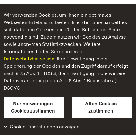
Wir verwenden Cookies, um Ihnen ein optimales
Webseiten-Erlebnis zu bieten. In erster Linie handelt es
Kommen. Staunen. Genießen.
sich dabei um Cookies, die für den Betrieb der Seite
notwendig sind. Zudem nutzen wir Cookies zu Analyse-
sowie anonymen Statistikzwecken. Weitere
Informationen finden Sie in unseren
Datenschutzhinweisen.
Ihre Einwilligung in die
Staatliche Schlösser und Gärten Baden‑Württemberg
Speicherung der Cookies und den Zugriff darauf erfolgt
nach § 25 Abs. 1 TTDSG, die Einwilligung in die weitere
Staatliche Schlösser und Gärten Baden-Württemberg
Datenverarbeitung nach Art. 6 Abs. 1 Buchstabe a)
DSGVO.
Kontakt
FAQ
Impressum
Datenschutz
Gebärdensprache
Leichte Sprache
Erklärung zur Barrierefreiheit
Nur notwendigen
Allen Cookies
BITV-konform (geprüfte Seiten)
Cookies zustimmen
zustimmen
Cookie-Einstellungen anzeigen
Weiteres