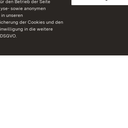
für den Betrieb der Seite
lyse- sowie anonymen
 in unseren
peicherung der Cookies und den
inwilligung in die weitere
) DSGVO.
Staatliche Schlösser un
Baden-Württemberg
Kontakt
FAQ
Impressum
Datenschutz
Gebärdensprache
Leichte Sprache
Erklärung zur Barrierefre
BITV-konform (geprüfte S