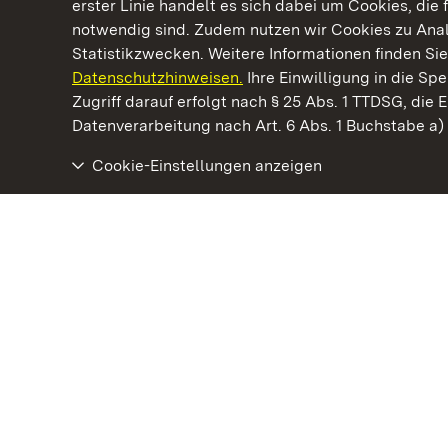
erster Linie handelt es sich dabei um Cookies, die 
notwendig sind. Zudem nutzen wir Cookies zu Ana
Statistikzwecken. Weitere Informationen finden Sie
Datenschutzhinweisen.
Ihre Einwilligung in die S
Kommen. Staunen. Genießen.
Zugriff darauf erfolgt nach § 25 Abs. 1 TTDSG, die E
Datenverarbeitung nach Art. 6 Abs. 1 Buchstabe a
Cookie-Einstellungen anzeigen
Staatliche Schlösser und Gärten Baden‑Württemberg