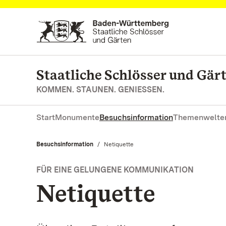
Zum Hauptinhalt springen
Staatliche Schlösser und Gä
KOMMEN. STAUNEN. GENIESSEN.
Start
Monumente
Besuchsinformation
Themenwelte
Besuchsinformation
Aktuell:
Netiquette
FÜR EINE GELUNGENE KOMMUNIKATION
Netiquette