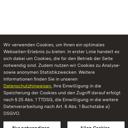
Wir verwenden Cookies, um Ihnen ein optimales
Webseiten-Erlebnis zu bieten. In erster Linie handelt es
Kommen. Staunen. Genießen.
sich dabei um Cookies, die für den Betrieb der Seite
notwendig sind. Zudem nutzen wir Cookies zu Analyse-
sowie anonymen Statistikzwecken. Weitere
Informationen finden Sie in unseren
Datenschutzhinweisen.
Ihre Einwilligung in die
Staatliche Schlösser und Gärten Baden‑Württemberg
Speicherung der Cookies und den Zugriff darauf erfolgt
nach § 25 Abs. 1 TTDSG, die Einwilligung in die weitere
Staatliche Schlösser und Gärten Baden-Württemberg
Datenverarbeitung nach Art. 6 Abs. 1 Buchstabe a)
DSGVO.
Kontakt
FAQ
Impressum
Datenschutz
Gebärdensprache
Leichte Sprache