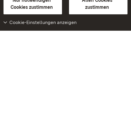
Erklärung zur Barrierefreiheit
Nur notwendigen
Allen Cookies
BITV-konform (geprüfte Seiten)
Cookies zustimmen
zustimmen
Cookie-Einstellungen anzeigen
Weiteres
Portal
Monumente
Besuchen Sie uns auf
Facebook
Besuchen Sie uns auf
Instagram
Besuchen Sie uns auf
Youtube
Lernen Sie unsere Apps
kennen
Google Play Store
App Store für iPhone