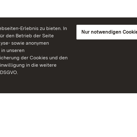
seiten-Erlebnis zu bieten. In
Nur notwendigen Cooki
für den Betrieb der Seite
lyse- sowie anonymen
 in unseren
peicherung der Cookies und den
inwilligung in die weitere
) DSGVO.
Staatliche Schlösser un
Baden-Württemberg
Kontakt
FAQ
Impressum
Datenschutz
Gebärdensprache
Leichte Sprache