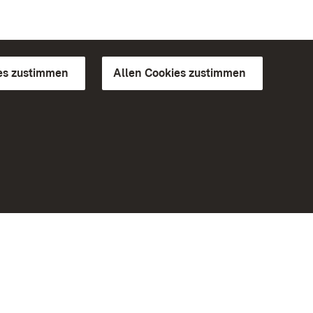
es zustimmen
Allen Cookies zustimmen
d Gärten
Weiteres
Portal
Monumente
Besuchen Sie uns auf Facebook
Besuchen Sie uns auf Instagram
Besuchen Sie uns auf Youtube
Lernen Sie unsere Apps kennen