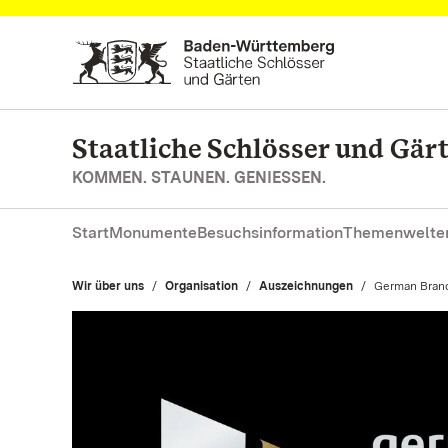
Zum Hauptinhalt springen
Staatliche Schlösser und Gä
KOMMEN. STAUNEN. GENIESSEN.
Start
Monumente
Besuchsinformation
Themenwelte
Wir über uns
Organisation
Auszeichnungen
Aktuell:
German Bran