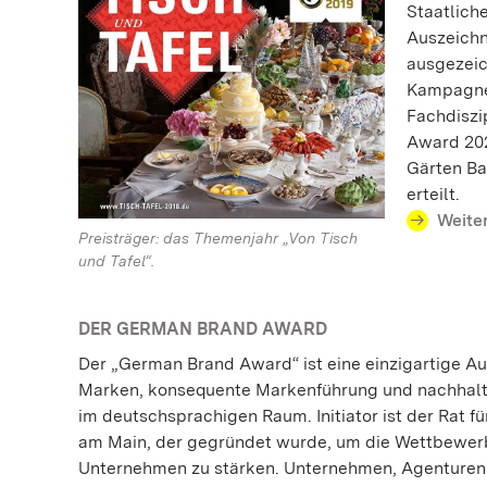
Staatlich
Auszeichn
ausgezeic
Kampagnen
Fachdiszi
Award 202
Gärten Ba
erteilt.
Weite
Preisträger: das Themenjahr „Von Tisch
und Tafel“.
DER GERMAN BRAND AWARD
Der „German Brand Award“ ist eine einzigartige Au
Marken, konsequente Markenführung und nachhal
im deutschsprachigen Raum. Initiator ist der Rat 
am Main, der gegründet wurde, um die Wettbewerb
Unternehmen zu stärken. Unternehmen, Agenturen