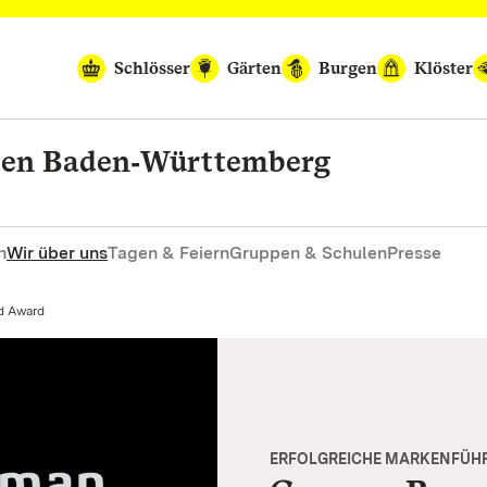
Schlösser
Gärten
Burgen
Klöster
rten Baden‑Württemberg
n
Wir über uns
Tagen & Feiern
Gruppen & Schulen
Presse
d Award
ERFOLGREICHE MARKENFÜH