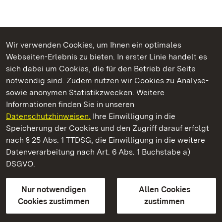
Wir verwenden Cookies, um Ihnen ein optimales
Webseiten-Erlebnis zu bieten. In erster Linie handelt es
Kommen. Staunen. Genießen.
sich dabei um Cookies, die für den Betrieb der Seite
notwendig sind. Zudem nutzen wir Cookies zu Analyse-
sowie anonymen Statistikzwecken. Weitere
Informationen finden Sie in unseren
Datenschutzhinweisen.
Ihre Einwilligung in die
Staatliche Schlösser und Gärten Baden‑Württemberg
Speicherung der Cookies und den Zugriff darauf erfolgt
nach § 25 Abs. 1 TTDSG, die Einwilligung in die weitere
Staatliche Schlösser und Gärten Baden-Württemberg
Datenverarbeitung nach Art. 6 Abs. 1 Buchstabe a)
DSGVO.
Kontakt
FAQ
Impressum
Datenschutz
Gebärdensprache
Leichte Sprache
Erklärung zur Barrierefreiheit
Nur notwendigen
Allen Cookies
BITV-konform (geprüfte Seiten)
Cookies zustimmen
zustimmen