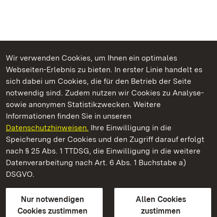
Wir verwenden Cookies, um Ihnen ein optimales
Webseiten-Erlebnis zu bieten. In erster Linie handelt es
Kommen. Staunen. Genießen.
sich dabei um Cookies, die für den Betrieb der Seite
notwendig sind. Zudem nutzen wir Cookies zu Analyse-
sowie anonymen Statistikzwecken. Weitere
Informationen finden Sie in unseren
Datenschutzhinweisen.
Ihre Einwilligung in die
Staatliche Schlösser und Gärten Baden‑Württemberg
Speicherung der Cookies und den Zugriff darauf erfolgt
nach § 25 Abs. 1 TTDSG, die Einwilligung in die weitere
Staatliche Schlösser und Gärten Baden-Württemberg
Datenverarbeitung nach Art. 6 Abs. 1 Buchstabe a)
DSGVO.
Kontakt
FAQ
Impressum
Datenschutz
Gebärdensprache
Leichte Sprache
Erklärung zur Barrierefreiheit
Nur notwendigen
Allen Cookies
BITV-konform (geprüfte Seiten)
Cookies zustimmen
zustimmen