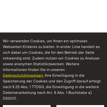
Wir verwenden Cookies, um Ihnen ein optimales
Webseiten-Erlebnis zu bieten. In erster Linie handelt es
Kommen. Staunen. Genießen.
sich dabei um Cookies, die für den Betrieb der Seite
notwendig sind. Zudem nutzen wir Cookies zu Analyse-
sowie anonymen Statistikzwecken. Weitere
Informationen finden Sie in unseren
Datenschutzhinweisen.
Ihre Einwilligung in die
Staatliche Schlösser und Gärten Baden‑Württemberg
Speicherung der Cookies und den Zugriff darauf erfolgt
nach § 25 Abs. 1 TTDSG, die Einwilligung in die weitere
Staatliche Schlösser und Gärten Baden-Württemberg
Datenverarbeitung nach Art. 6 Abs. 1 Buchstabe a)
DSGVO.
Kontakt
FAQ
Impressum
Datenschutz
Gebärdensprache
Leichte Sprache