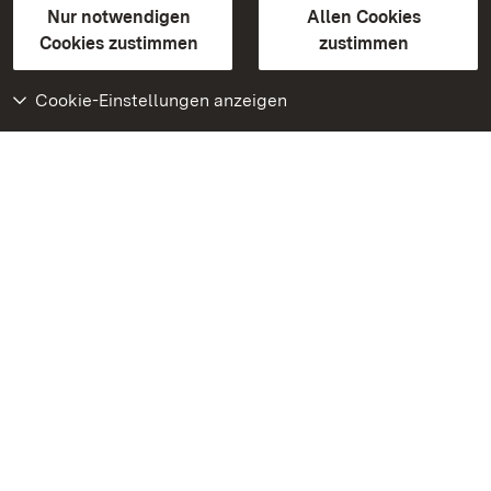
Erklärung zur Barrierefreiheit
Nur notwendigen
Allen Cookies
BITV-konform (geprüfte Seiten)
Cookies zustimmen
zustimmen
Cookie-Einstellungen anzeigen
Weiteres
Portal
Monumente
Besuchen Sie uns auf
Facebook
Besuchen Sie uns auf
Instagram
Besuchen Sie uns auf
Youtube
Lernen Sie unsere Apps
kennen
Google Play Store
App Store für iPhone