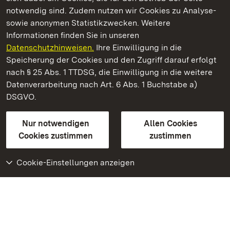
notwendig sind. Zudem nutzen wir Cookies zu Analyse-
sowie anonymen Statistikzwecken. Weitere
Informationen finden Sie in unseren
Datenschutzhinweisen.
Ihre Einwilligung in die
Staatliche Schlösser und Gärten Baden‑Württemberg
Speicherung der Cookies und den Zugriff darauf erfolgt
nach § 25 Abs. 1 TTDSG, die Einwilligung in die weitere
Staatliche Schlösser und Gärten Baden-Württemberg
Datenverarbeitung nach Art. 6 Abs. 1 Buchstabe a)
DSGVO.
Kontakt
FAQ
Impressum
Datenschutz
Gebärdensprache
Leichte Sprache
Erklärung zur Barrierefreiheit
Nur notwendigen
Allen Cookies
BITV-konform (geprüfte Seiten)
Cookies zustimmen
zustimmen
Cookie-Einstellungen anzeigen
Weiteres
Portal
Monumente
Besuchen Sie uns auf
Facebook
Besuchen Sie uns auf