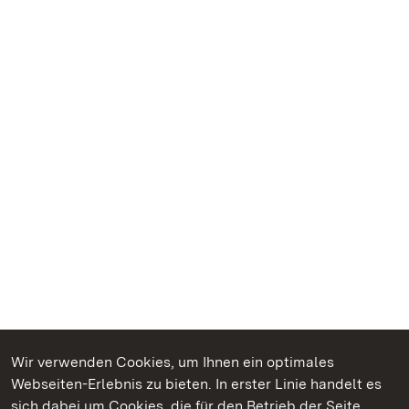
Wir verwenden Cookies, um Ihnen ein optimales
Webseiten-Erlebnis zu bieten. In erster Linie handelt es
Kommen. Staunen. Genießen.
sich dabei um Cookies, die für den Betrieb der Seite