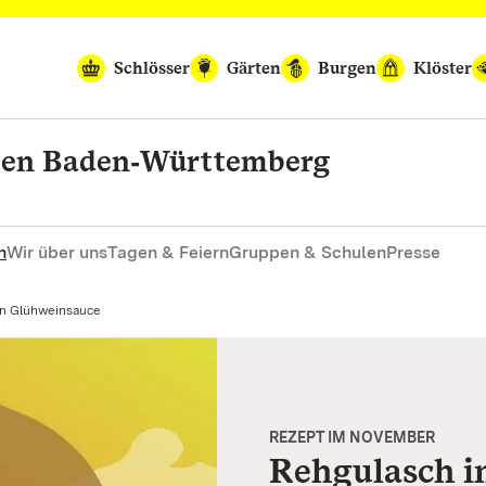
Schlösser
Gärten
Burgen
Klöster
rten Baden‑Württemberg
n
Wir über uns
Tagen & Feiern
Gruppen & Schulen
Presse
in Glühweinsauce
REZEPT IM NOVEMBER
Rehgulasch i