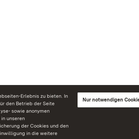
seiten-Erlebnis zu bieten. In
Nur notwendigen Cooki
für den Betrieb der Seite
lyse- sowie anonymen
 in unseren
peicherung der Cookies und den
inwilligung in die weitere