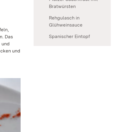
Bratwürsten
Rehgulasch in
Glühweinsauce
eln,
Spanischer Eintopf
n. Das
n und
ecken und