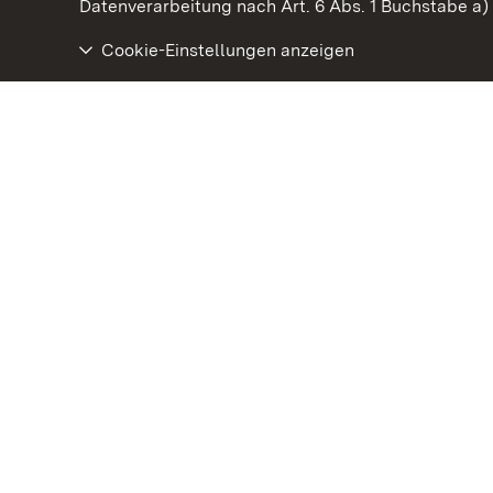
Datenverarbeitung nach Art. 6 Abs. 1 Buchstabe a
Cookie-Einstellungen anzeigen
Staatliche Schlösser und Gärten Baden‑Württemberg