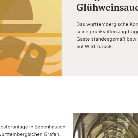
Glühweinsau
Das württembergische König
seine prunkvollen Jagdtag
Gäste standesgemäß bewirt
auf Wild zurück.
Klosteranlage in Bebenhausen
württembergischen Grafen.