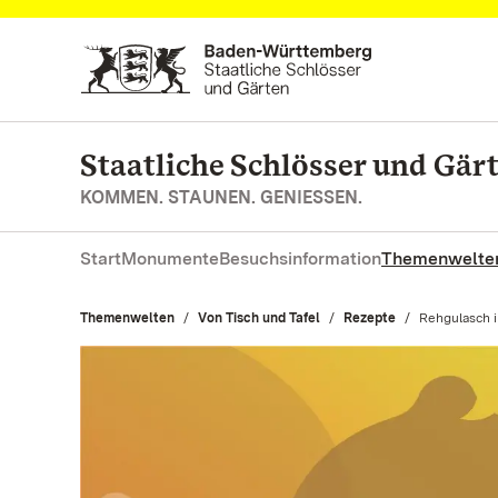
Zum Hauptinhalt springen
Staatliche Schlösser und Gä
KOMMEN. STAUNEN. GENIESSEN.
Start
Monumente
Besuchsinformation
Themenwelte
Themenwelten
Von Tisch und Tafel
Rezepte
Aktuell:
Rehgulasch 