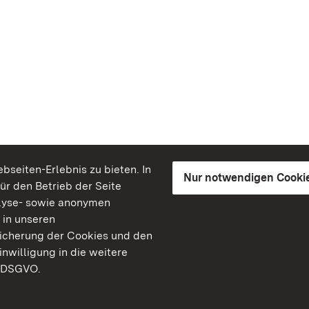
seiten-Erlebnis zu bieten. In
Nur notwendigen Cooki
für den Betrieb der Seite
lyse- sowie anonymen
 in unseren
peicherung der Cookies und den
inwilligung in die weitere
) DSGVO.
Staatliche Schlösser un
Baden-Württemberg