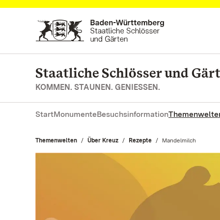
Zum Hauptinhalt springen
Staatliche Schlösser und Gä
KOMMEN. STAUNEN. GENIESSEN.
Start
Monumente
Besuchsinformation
Themenwelte
Themenwelten
Über Kreuz
Rezepte
Aktuell:
Mandelmilch