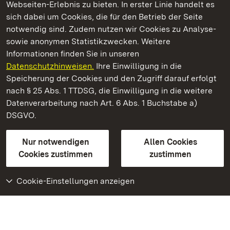
Webseiten-Erlebnis zu bieten. In erster Linie handelt es
Kommen. Staunen. Genießen.
sich dabei um Cookies, die für den Betrieb der Seite
notwendig sind. Zudem nutzen wir Cookies zu Analyse-
sowie anonymen Statistikzwecken. Weitere
Informationen finden Sie in unseren
Datenschutzhinweisen.
Ihre Einwilligung in die
Staatliche Schlösser und Gärten Baden‑Württemberg
Speicherung der Cookies und den Zugriff darauf erfolgt
nach § 25 Abs. 1 TTDSG, die Einwilligung in die weitere
Staatliche Schlösser und Gärten Baden-Württemberg
Datenverarbeitung nach Art. 6 Abs. 1 Buchstabe a)
DSGVO.
Kontakt
FAQ
Impressum
Datenschutz
Gebärdensprache
Leichte Sprache
Erklärung zur Barrierefreiheit
Nur notwendigen
Allen Cookies
BITV-konform (geprüfte Seiten)
Cookies zustimmen
zustimmen
Cookie-Einstellungen anzeigen
Weiteres
Portal
Monumente
Besuchen Sie uns auf
Facebook