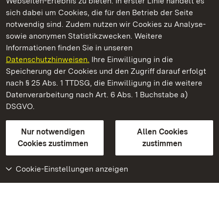
Webseiten-Erlebnis zu bieten. In erster Linie handelt es
Kommen. Staunen. Genießen.
sich dabei um Cookies, die für den Betrieb der Seite
notwendig sind. Zudem nutzen wir Cookies zu Analyse-
sowie anonymen Statistikzwecken. Weitere
Informationen finden Sie in unseren
Datenschutzhinweisen.
Ihre Einwilligung in die
Staatliche Schlösser und Gärten Baden‑Württemberg
Speicherung der Cookies und den Zugriff darauf erfolgt
nach § 25 Abs. 1 TTDSG, die Einwilligung in die weitere
Staatliche Schlösser und Gärten Baden-Württemberg
Datenverarbeitung nach Art. 6 Abs. 1 Buchstabe a)
DSGVO.
Kontakt
FAQ
Impressum
Datenschutz
Gebärdensprache
Leichte Sprache
Erklärung zur Barrierefreiheit
Nur notwendigen
Allen Cookies
BITV-konform (geprüfte Seiten)
Cookies zustimmen
zustimmen
Cookie-Einstellungen anzeigen
Weiteres
Portal
Monumente
Besuchen Sie uns auf
Facebook