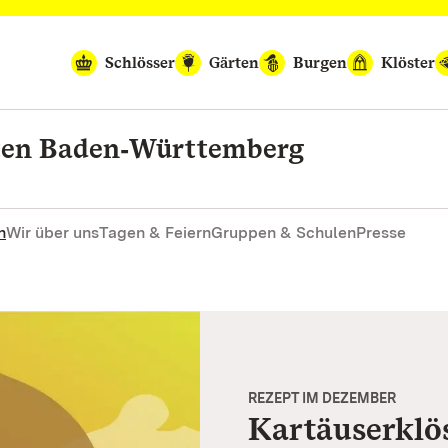
Schlösser
Gärten
Burgen
Klöster
rten Baden‑Württemberg
n
Wir über uns
Tagen & Feiern
Gruppen & Schulen
Presse
REZEPT IM DEZEMBER
Kartäuserklö