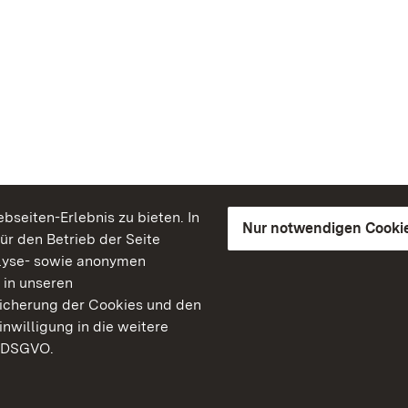
seiten-Erlebnis zu bieten. In
Nur notwendigen Cooki
für den Betrieb der Seite
lyse- sowie anonymen
 in unseren
peicherung der Cookies und den
inwilligung in die weitere
) DSGVO.
Staatliche Schlösser un
Baden-Württemberg