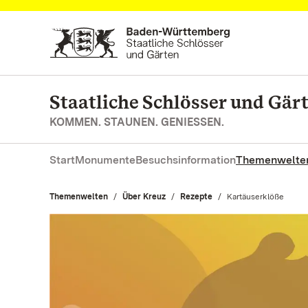
Zum Hauptinhalt springen
Staatliche Schlösser und Gä
KOMMEN. STAUNEN. GENIESSEN.
Start
Monumente
Besuchsinformation
Themenwelte
Themenwelten
Über Kreuz
Rezepte
Aktuell:
Kartäuserklöße