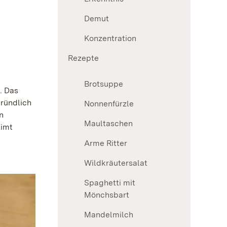
Demut
Konzentration
Rezepte
Brotsuppe
. Das
gründlich
Nonnenfürzle
n
Maultaschen
Zimt
Arme Ritter
Wildkräutersalat
Spaghetti mit
Mönchsbart
Mandelmilch