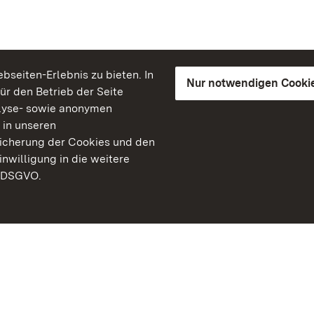
seiten-Erlebnis zu bieten. In
Nur notwendigen Cooki
für den Betrieb der Seite
lyse- sowie anonymen
 in unseren
peicherung der Cookies und den
inwilligung in die weitere
) DSGVO.
Staatliche Schlösser un
Baden-Württemberg
Kontakt
FAQ
Impressum
Datenschutz
Gebärdensprache
Leichte Sprache