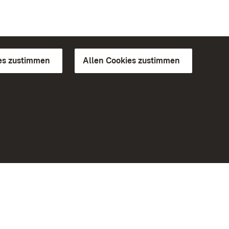
es zustimmen
Allen Cookies zustimmen
d Gärten
Weiteres
Portal
Monumente
Besuchen Sie uns auf Facebook
Besuchen Sie uns auf Instagram
Besuchen Sie uns auf Youtube
Lernen Sie unsere Apps kennen