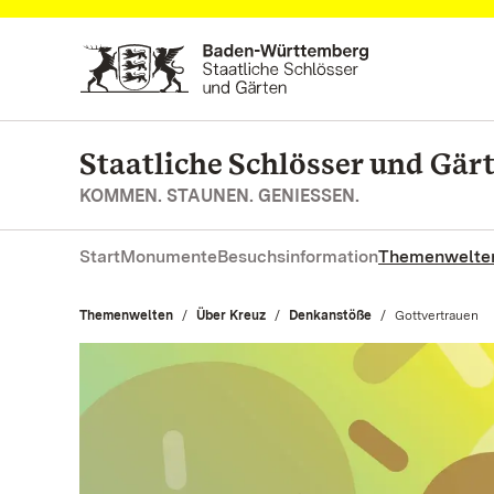
Zum Hauptinhalt springen
Staatliche Schlösser und Gä
KOMMEN. STAUNEN. GENIESSEN.
Start
Monumente
Besuchsinformation
Themenwelte
Themenwelten
Über Kreuz
Denkanstöße
Aktuell:
Gottvertrauen