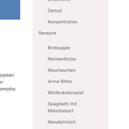
Demut
Konzentration
Rezepte
Brotsuppe
Nonnenfürzle
Maultaschen
rposten
Arme Ritter
er
nsmotto.
Wildkräutersalat
Spaghetti mit
Mönchsbart
Mandelmilch