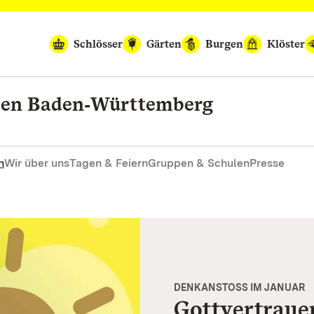
Schlösser
Gärten
Burgen
Klöster
rten Baden‑Württemberg
n
Wir über uns
Tagen & Feiern
Gruppen & Schulen
Presse
DENKANSTOSS IM JANUAR
Gottvertraue