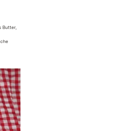
 Butter,
iche