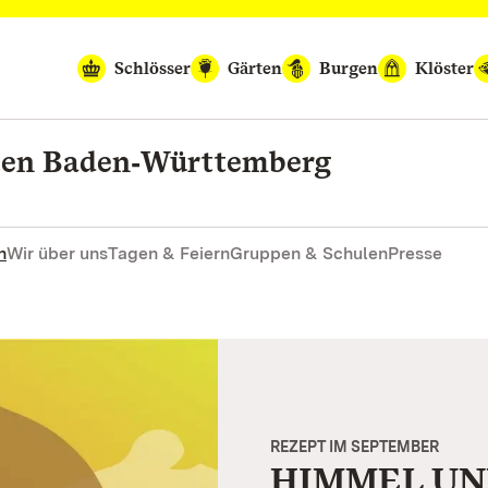
Schlösser
Gärten
Burgen
Klöster
rten Baden‑Württemberg
n
Wir über uns
Tagen & Feiern
Gruppen & Schulen
Presse
REZEPT IM SEPTEMBER
HIMMEL UN