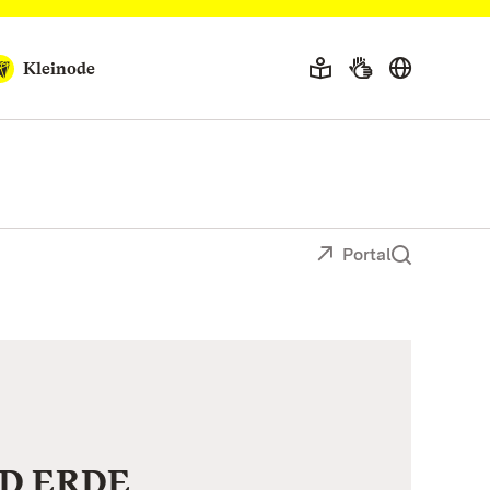
Kleinode
Portal
D ERDE