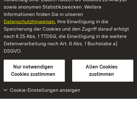
sowie anonymen Statistikzwecken. Weitere
Informationen finden Sie in unseren
Datenschutzhinweisen.
Ihre Einwilligung in die
Staatliche Schlösser und Gärten Baden‑Württemberg
Speicherung der Cookies und den Zugriff darauf erfolgt
nach § 25 Abs. 1 TTDSG, die Einwilligung in die weitere
Staatliche Schlösser und Gärten Baden-Württemberg
Datenverarbeitung nach Art. 6 Abs. 1 Buchstabe a)
DSGVO.
Kontakt
FAQ
Impressum
Datenschutz
Gebärdensprache
Leichte Sprache
Erklärung zur Barrierefreiheit
Nur notwendigen
Allen Cookies
BITV-konform (geprüfte Seiten)
Cookies zustimmen
zustimmen
Cookie-Einstellungen anzeigen
Weiteres
Portal
Monumente
Besuchen Sie uns auf
Facebook
Besuchen Sie uns auf
Instagram
Besuchen Sie uns auf