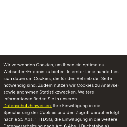
Wir verwenden Cookies, um Ihnen ein optimales
Webseiten-Erlebnis zu bieten. In erster Linie handelt es
Kommen. Staunen. Genießen.
sich dabei um Cookies, die für den Betrieb der Seite
notwendig sind. Zudem nutzen wir Cookies zu Analyse-
sowie anonymen Statistikzwecken. Weitere
Informationen finden Sie in unseren
Datenschutzhinweisen.
Ihre Einwilligung in die
Staatliche Schlösser und Gärten Baden‑Württemberg
Speicherung der Cookies und den Zugriff darauf erfolgt
nach § 25 Abs. 1 TTDSG, die Einwilligung in die weitere
Staatliche Schlösser und Gärten Baden-Württemberg
Datenverarbeitung nach Art. 6 Abs. 1 Buchstabe a)