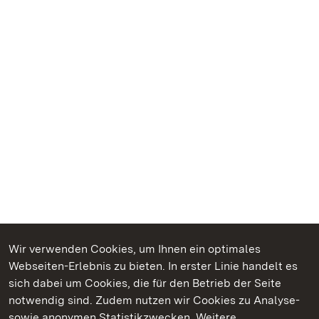
Wir verwenden Cookies, um Ihnen ein optimales
Webseiten-Erlebnis zu bieten. In erster Linie handelt es
Kommen. Staunen. Genießen.
sich dabei um Cookies, die für den Betrieb der Seite
notwendig sind. Zudem nutzen wir Cookies zu Analyse-
sowie anonymen Statistikzwecken. Weitere