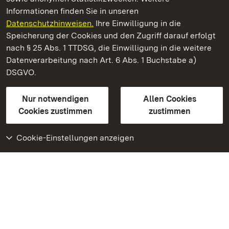
Informationen finden Sie in unseren
Datenschutzhinweisen.
Ihre Einwilligung in die
Staatliche Schlösser und Gärten Baden‑Württemberg
Speicherung der Cookies und den Zugriff darauf erfolgt
nach § 25 Abs. 1 TTDSG, die Einwilligung in die weitere
Staatliche Schlösser und Gärten Baden-Württemberg
Datenverarbeitung nach Art. 6 Abs. 1 Buchstabe a)
DSGVO.
Kontakt
FAQ
Impressum
Datenschutz
Gebärdensprache
Leichte Sprache
Erklärung zur Barrierefreiheit
Nur notwendigen
Allen Cookies
BITV-konform (geprüfte Seiten)
Cookies zustimmen
zustimmen
Cookie-Einstellungen anzeigen
Weiteres
Portal
Monumente
Besuchen Sie uns auf
Facebook
Besuchen Sie uns auf
Instagram
Besuchen Sie uns auf
Youtube