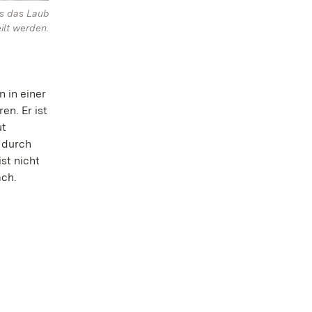
s das Laub
ilt werden.
 in einer
en. Er ist
ut
 durch
st nicht
ach.