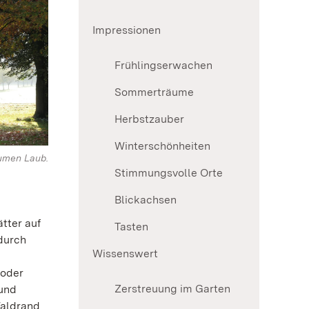
Impressionen
Frühlingserwachen
Sommerträume
Herbstzauber
Winterschönheiten
umen Laub.
Stimmungsvolle Orte
Blickachsen
tter auf
Tasten
durch
Wissenswert
 oder
Zerstreuung im Garten
 und
Waldrand