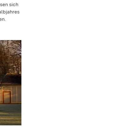
sen sich
albjahres
en.