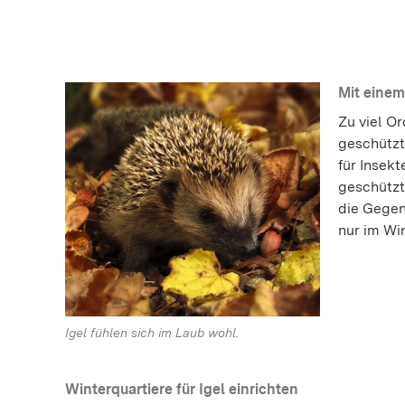
Mit einem
Zu viel O
geschützte
für Insekt
geschützt
die Gegend
nur im Wi
Igel fühlen sich im Laub wohl.
Winterquartiere für Igel einrichten