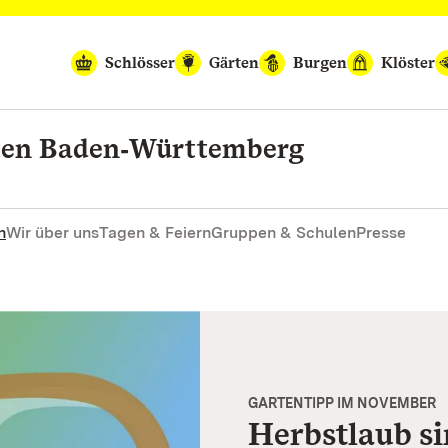
Schlösser
Gärten
Burgen
Klöster
rten Baden‑Württemberg
n
Wir über uns
Tagen & Feiern
Gruppen & Schulen
Presse
GARTENTIPP IM NOVEMBER
Herbstlaub si