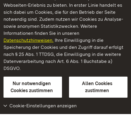
Webseiten-Erlebnis zu bieten. In erster Linie handelt es
Kommen. Staunen. Genießen.
sich dabei um Cookies, die für den Betrieb der Seite
notwendig sind. Zudem nutzen wir Cookies zu Analyse-
sowie anonymen Statistikzwecken. Weitere
Informationen finden Sie in unseren
Datenschutzhinweisen.
Ihre Einwilligung in die
Staatliche Schlösser und Gärten Baden‑Württemberg
Speicherung der Cookies und den Zugriff darauf erfolgt
nach § 25 Abs. 1 TTDSG, die Einwilligung in die weitere
Staatliche Schlösser und Gärten Baden-Württemberg
Datenverarbeitung nach Art. 6 Abs. 1 Buchstabe a)
DSGVO.
Kontakt
FAQ
Impressum
Datenschutz
Gebärdensprache
Leichte Sprache
Erklärung zur Barrierefreiheit
Nur notwendigen
Allen Cookies
BITV-konform (geprüfte Seiten)
Cookies zustimmen
zustimmen
Cookie-Einstellungen anzeigen
Weiteres
Portal
Monumente
Besuchen Sie uns auf