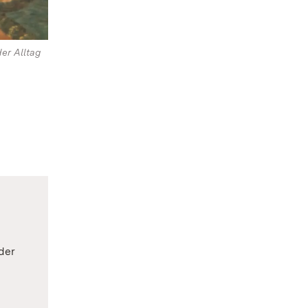
er Alltag
der