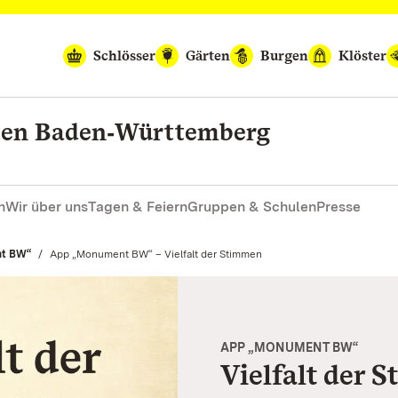
Schlösser
Gärten
Burgen
Klöster
rten Baden‑Württemberg
n
Wir über uns
Tagen & Feiern
Gruppen & Schulen
Presse
t BW“
Aktuell:
App „Monument BW“ – Vielfalt der Stimmen
APP „MONUMENT BW“
Vielfalt der 