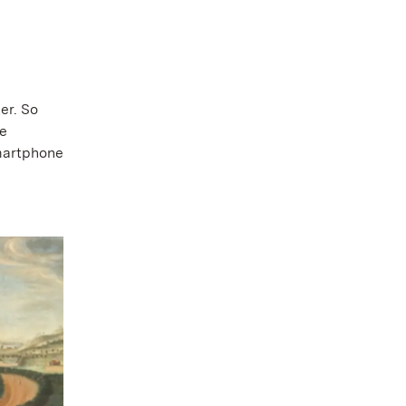
er. So
ie
Smartphone