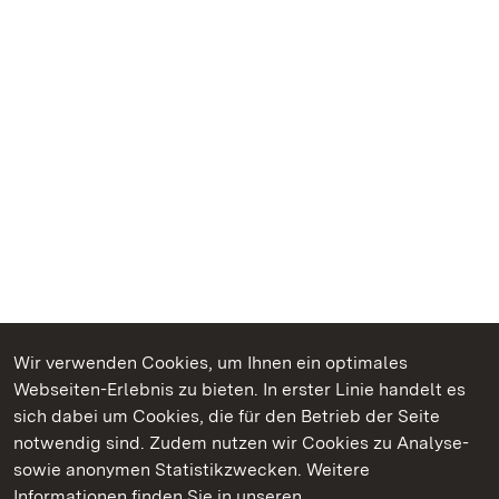
Wir verwenden Cookies, um Ihnen ein optimales
Webseiten-Erlebnis zu bieten. In erster Linie handelt es
Kommen. Staunen. Genießen.
sich dabei um Cookies, die für den Betrieb der Seite
notwendig sind. Zudem nutzen wir Cookies zu Analyse-
sowie anonymen Statistikzwecken. Weitere
Informationen finden Sie in unseren