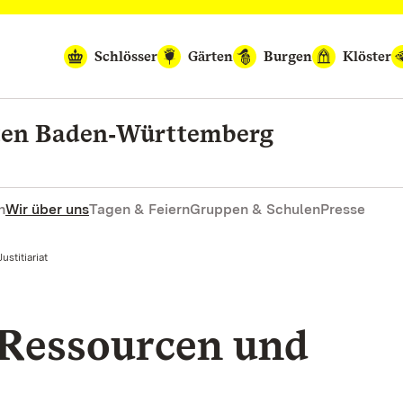
Schlösser
Gärten
Burgen
Klöster
rten Baden‑Württemberg
n
Wir über uns
Tagen & Feiern
Gruppen & Schulen
Presse
stitiariat
 Ressourcen und