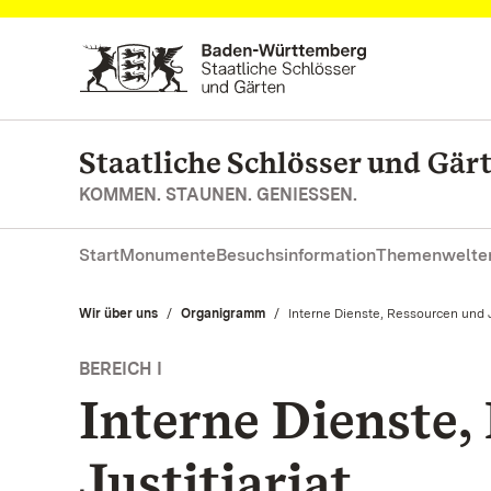
Zum Hauptinhalt springen
Staatliche Schlösser und Gä
KOMMEN. STAUNEN. GENIESSEN.
Start
Monumente
Besuchsinformation
Themenwelte
Wir über uns
Organigramm
Aktuell:
Interne Dienste, Ressourcen und Ju
BEREICH I
Interne Dienste,
Justitiariat