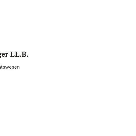
ger LL.B.
htswesen