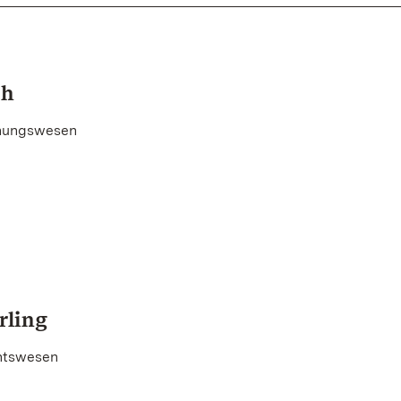
ch
nungswesen
rling
htswesen