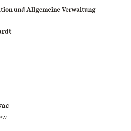
ation und Allgemeine Verwaltung
ardt
vac
 BW