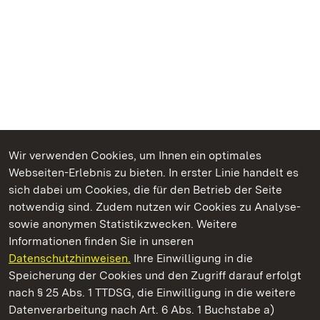
Wir verwenden Cookies, um Ihnen ein optimales
Webseiten-Erlebnis zu bieten. In erster Linie handelt es
Kommen. Staunen. Genießen.
sich dabei um Cookies, die für den Betrieb der Seite
notwendig sind. Zudem nutzen wir Cookies zu Analyse-
sowie anonymen Statistikzwecken. Weitere
Informationen finden Sie in unseren
Datenschutzhinweisen.
Ihre Einwilligung in die
Staatliche Schlösser und Gärten Baden‑Württemberg
Speicherung der Cookies und den Zugriff darauf erfolgt
nach § 25 Abs. 1 TTDSG, die Einwilligung in die weitere
Staatliche Schlösser und Gärten Baden-Württemberg
Datenverarbeitung nach Art. 6 Abs. 1 Buchstabe a)