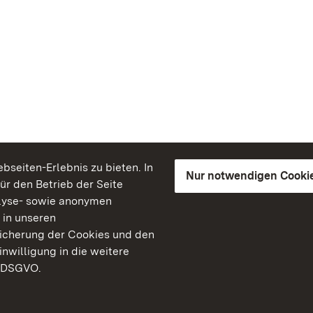
seiten-Erlebnis zu bieten. In
Nur notwendigen Cooki
für den Betrieb der Seite
lyse- sowie anonymen
 in unseren
peicherung der Cookies und den
inwilligung in die weitere
) DSGVO.
Staatliche Schlösser un
Baden-Württemberg