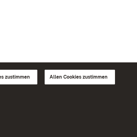
es zustimmen
Allen Cookies zustimmen
d Gärten
Weiteres
Portal