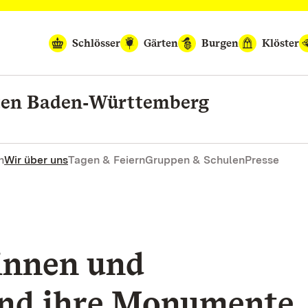
Schlösser
Gärten
Burgen
Klöster
rten Baden‑Württemberg
n
Wir über uns
Tagen & Feiern
Gruppen & Schulen
Presse
innen und
und ihre Monumente