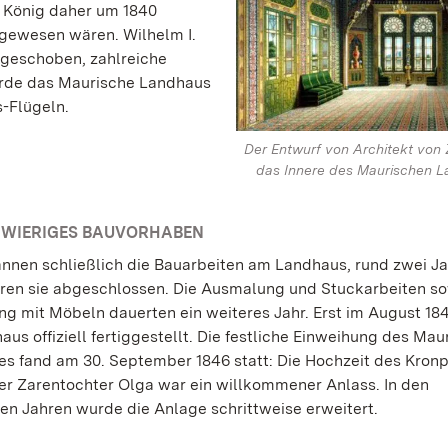
m König daher um 1840
 gewesen wären. Wilhelm I.
fgeschoben, zahlreiche
rde das Maurische Landhaus
-Flügeln.
Der Entwurf von Architekt von 
das Innere des Maurischen L
GWIERIGES BAUVORHABEN
nnen schließlich die Bauarbeiten am Landhaus, rund zwei J
ren sie abgeschlossen. Die Ausmalung und Stuckarbeiten so
ng mit Möbeln dauerten ein weiteres Jahr. Erst im August 1
us offiziell fertiggestellt. Die festliche Einweihung des Mau
s fand am 30. September 1846 statt: Die Hochzeit des Kronp
der Zarentochter Olga war ein willkommener Anlass. In den
 Jahren wurde die Anlage schrittweise erweitert.