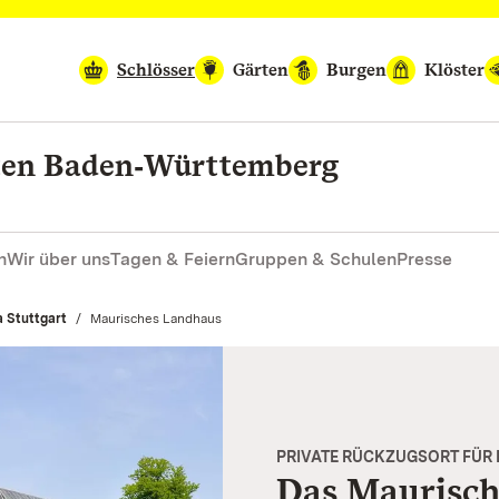
Schlösser
Gärten
Burgen
Klöster
rten Baden‑Württemberg
n
Wir über uns
Tagen & Feiern
Gruppen & Schulen
Presse
 Stuttgart
Aktuell:
Maurisches Landhaus
PRIVATE RÜCKZUGSORT FÜR 
Das Maurisc