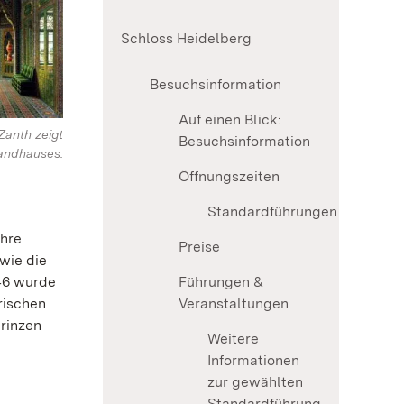
Schloss Heidelberg
Besuchsinformation
Auf einen Blick:
Zanth zeigt
Besuchsinformation
andhauses.
Öffnungszeiten
Standardführungen
ahre
Preise
wie die
846 wurde
Führungen &
rischen
Veranstaltungen
rinzen
Weitere
Informationen
zur gewählten
Standardführung