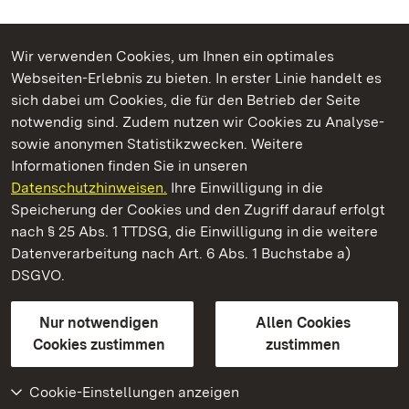
Wir verwenden Cookies, um Ihnen ein optimales
Webseiten-Erlebnis zu bieten. In erster Linie handelt es
Kommen. Staunen. Genießen.
sich dabei um Cookies, die für den Betrieb der Seite
notwendig sind. Zudem nutzen wir Cookies zu Analyse-
sowie anonymen Statistikzwecken. Weitere
Informationen finden Sie in unseren
Datenschutzhinweisen.
Ihre Einwilligung in die
Staatliche Schlösser und Gärten Baden‑Württemberg
Speicherung der Cookies und den Zugriff darauf erfolgt
nach § 25 Abs. 1 TTDSG, die Einwilligung in die weitere
Staatliche Schlösser und Gärten Baden-Württemberg
Datenverarbeitung nach Art. 6 Abs. 1 Buchstabe a)
DSGVO.
Kontakt
FAQ
Impressum
Datenschutz
Gebärdensprache
Leichte Sprache
Erklärung zur Barrierefreiheit
Nur notwendigen
Allen Cookies
BITV-konform (geprüfte Seiten)
Cookies zustimmen
zustimmen
Cookie-Einstellungen anzeigen
Weiteres