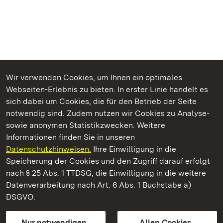
Wir verwenden Cookies, um Ihnen ein optimales
Webseiten-Erlebnis zu bieten. In erster Linie handelt es
Kommen. Staunen. Genießen.
sich dabei um Cookies, die für den Betrieb der Seite
notwendig sind. Zudem nutzen wir Cookies zu Analyse-
sowie anonymen Statistikzwecken. Weitere
Informationen finden Sie in unseren
Datenschutzhinweisen.
Ihre Einwilligung in die
Staatliche Schlösser und Gärten Baden‑Württemberg
Speicherung der Cookies und den Zugriff darauf erfolgt
nach § 25 Abs. 1 TTDSG, die Einwilligung in die weitere
Staatliche Schlösser und Gärten Baden-Württemberg
Datenverarbeitung nach Art. 6 Abs. 1 Buchstabe a)
DSGVO.
Kontakt
FAQ
Impressum
Datenschutz
Gebärdensprache
Leichte Sprache
Erklärung zur Barrierefreiheit
Nur notwendigen
Allen Cookies