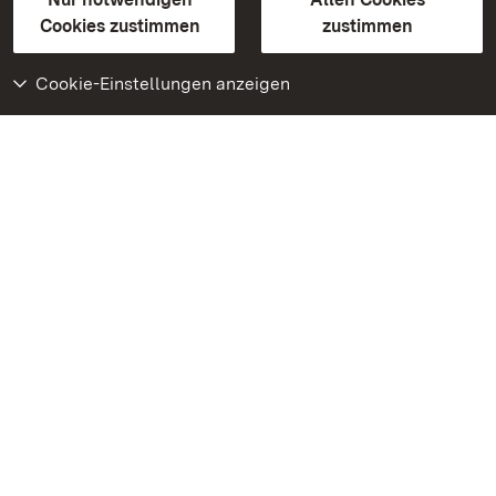
BITV-konform (geprüfte Seiten)
Cookies zustimmen
zustimmen
Cookie-Einstellungen anzeigen
Weiteres
Portal
Monumente
Besuchen Sie uns auf
Facebook
Besuchen Sie uns auf
Instagram
Besuchen Sie uns auf
Youtube
Lernen Sie unsere Apps
kennen
Google Play Store
App Store für iPhone