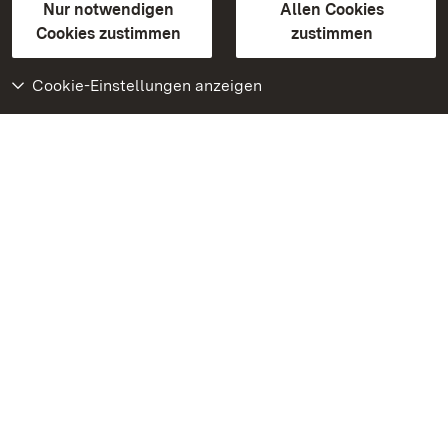
Erklärung zur Barrierefreiheit
Nur notwendigen
Allen Cookies
BITV-konform (geprüfte Seiten)
Cookies zustimmen
zustimmen
Cookie-Einstellungen anzeigen
Weiteres
Portal
Monumente
Besuchen Sie uns auf
Facebook
Besuchen Sie uns auf
Instagram
Besuchen Sie uns auf
Youtube
Lernen Sie unsere Apps
kennen
Google Play Store
App Store für iPhone