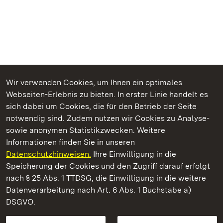
Wir verwenden Cookies, um Ihnen ein optimales
Webseiten-Erlebnis zu bieten. In erster Linie handelt es
Kommen. Staunen. Genießen.
sich dabei um Cookies, die für den Betrieb der Seite
notwendig sind. Zudem nutzen wir Cookies zu Analyse-
sowie anonymen Statistikzwecken. Weitere
Informationen finden Sie in unseren
Datenschutzhinweisen.
Ihre Einwilligung in die
Staatliche Schlösser und Gärten Baden‑Württemberg
Speicherung der Cookies und den Zugriff darauf erfolgt
nach § 25 Abs. 1 TTDSG, die Einwilligung in die weitere
Staatliche Schlösser und Gärten Baden-Württemberg
Datenverarbeitung nach Art. 6 Abs. 1 Buchstabe a)
DSGVO.
Kontakt
FAQ
Impressum
Datenschutz
Gebärdensprache
Leichte Sprache