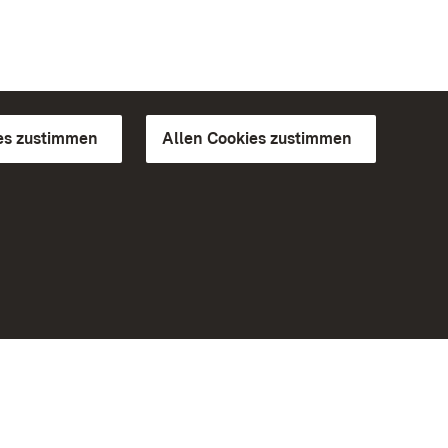
es zustimmen
Allen Cookies zustimmen
d Gärten
Weiteres
Portal
Monumente
Besuchen Sie uns auf Facebook
Besuchen Sie uns auf Instagram
Besuchen Sie uns auf Youtube