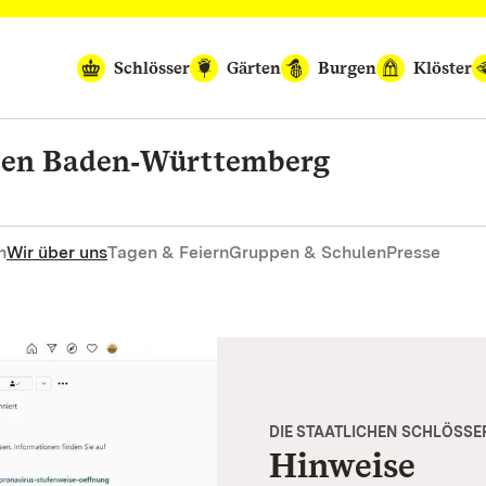
Schlösser
Gärten
Burgen
Klöster
rten Baden‑Württemberg
n
Wir über uns
Tagen & Feiern
Gruppen & Schulen
Presse
DIE STAATLICHEN SCHLÖSSE
Hinweise