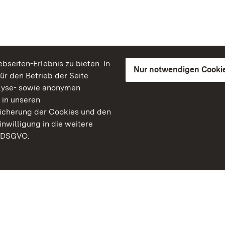
seiten-Erlebnis zu bieten. In
Nur notwendigen Cooki
für den Betrieb der Seite
lyse- sowie anonymen
 in unseren
peicherung der Cookies und den
inwilligung in die weitere
) DSGVO.
Staatliche Schlösser un
Baden-Württemberg
Kontakt
FAQ
Impressum
Datenschutz
Gebärdensprache