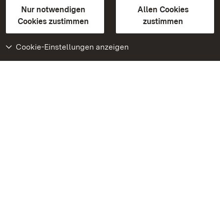
Erklärung zur Barrierefreiheit
Nur notwendigen
Allen Cookies
BITV-konform (geprüfte Seiten)
Cookies zustimmen
zustimmen
Cookie-Einstellungen anzeigen
Weiteres
Portal
Monumente
Besuchen Sie uns auf
Facebook
Besuchen Sie uns auf
Instagram
Besuchen Sie uns auf
Youtube
Lernen Sie unsere Apps
kennen
Google Play Store
App Store für iPhone