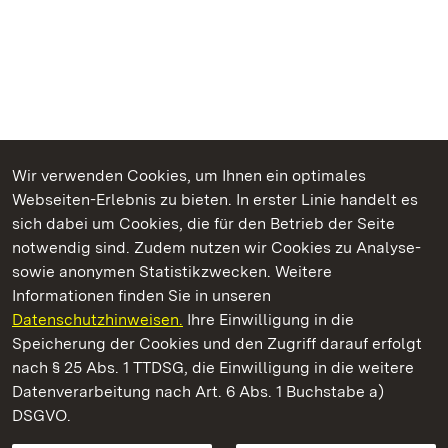
Wir verwenden Cookies, um Ihnen ein optimales
Webseiten-Erlebnis zu bieten. In erster Linie handelt es
Kommen. Staunen. Genießen.
sich dabei um Cookies, die für den Betrieb der Seite
notwendig sind. Zudem nutzen wir Cookies zu Analyse-
sowie anonymen Statistikzwecken. Weitere
Informationen finden Sie in unseren
Datenschutzhinweisen.
Ihre Einwilligung in die
Staatliche Schlösser und Gärten Baden‑Württemberg
Speicherung der Cookies und den Zugriff darauf erfolgt
nach § 25 Abs. 1 TTDSG, die Einwilligung in die weitere
Staatliche Schlösser und Gärten Baden-Württemberg
Datenverarbeitung nach Art. 6 Abs. 1 Buchstabe a)
DSGVO.
Kontakt
FAQ
Impressum
Datenschutz
Gebärdensprache
Leichte Sprache