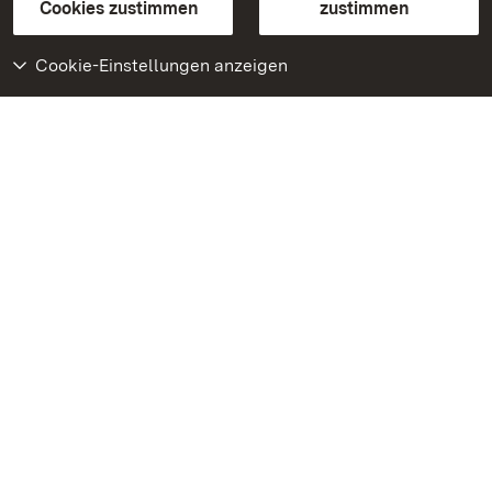
BITV-konform (geprüfte Seiten)
Cookies zustimmen
zustimmen
Cookie-Einstellungen anzeigen
Weiteres
Portal
Monumente
Besuchen Sie uns auf
Facebook
Besuchen Sie uns auf
Instagram
Besuchen Sie uns auf
Youtube
Lernen Sie unsere Apps
kennen
Google Play Store
App Store für iPhone