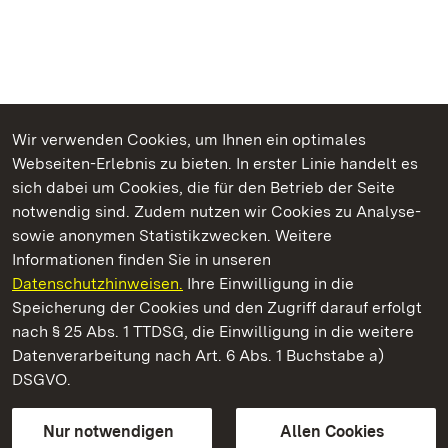
Wir verwenden Cookies, um Ihnen ein optimales
Webseiten-Erlebnis zu bieten. In erster Linie handelt es
Kommen. Staunen. Genießen.
sich dabei um Cookies, die für den Betrieb der Seite
notwendig sind. Zudem nutzen wir Cookies zu Analyse-
sowie anonymen Statistikzwecken. Weitere
Informationen finden Sie in unseren
Datenschutzhinweisen.
Ihre Einwilligung in die
Staatliche Schlösser und Gärten Baden‑Württemberg
Speicherung der Cookies und den Zugriff darauf erfolgt
nach § 25 Abs. 1 TTDSG, die Einwilligung in die weitere
Staatliche Schlösser und Gärten Baden-Württemberg
Datenverarbeitung nach Art. 6 Abs. 1 Buchstabe a)
DSGVO.
Kontakt
FAQ
Impressum
Datenschutz
Gebärdensprache
Leichte Sprache
Erklärung zur Barrierefreiheit
Nur notwendigen
Allen Cookies