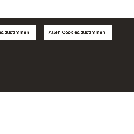
es zustimmen
Allen Cookies zustimmen
d Gärten
Weiteres
Portal
Monumente
Besuchen Sie uns auf Facebook
Besuchen Sie uns auf Instagram
Besuchen Sie uns auf Youtube
Lernen Sie unsere Apps kennen