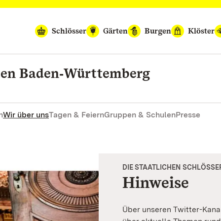
Schlösser
Gärten
Burgen
Klöster
rten Baden‑Württemberg
n
Wir über uns
Tagen & Feiern
Gruppen & Schulen
Presse
DIE STAATLICHEN SCHLÖSSER
Hinweise
Über unseren Twitter-Kanal