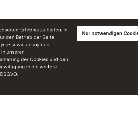
seiten-Erlebnis zu bieten. In
Nur notwendigen Cooki
für den Betrieb der Seite
lyse- sowie anonymen
 in unseren
peicherung der Cookies und den
inwilligung in die weitere
) DSGVO.
Staatliche Schlösser un
Baden-Württemberg
Kontakt
FAQ
Impressum
Datenschutz
Gebärdensprache
Leichte Sprache