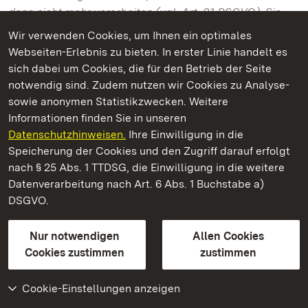
dann nicht mehr verarbeiten (vgl. Art. 21 DSGVO). Sie
können sich hierfür per Post oder per E-Mail an uns
Wir verwenden Cookies, um Ihnen ein optimales
wenden.
Webseiten-Erlebnis zu bieten. In erster Linie handelt es
sich dabei um Cookies, die für den Betrieb der Seite
Als Widerspruch in diese Sinne gilt auch ein technisches
notwendig sind. Zudem nutzen wir Cookies zu Analyse-
Verfahren, das Sie einsetzen, bspw. eine eindeutige
sowie anonymen Statistikzwecken. Weitere
technische Information die Ihr Webbrowser uns
Informationen finden Sie in unseren
übermittelt („Do-Not-Track“-Mitteilung).
Datenschutzhinweisen.
Ihre Einwilligung in die
Speicherung der Cookies und den Zugriff darauf erfolgt
nach § 25 Abs. 1 TTDSG, die Einwilligung in die weitere
Datenverarbeitung nach Art. 6 Abs. 1 Buchstabe a)
Widerrufsrecht bei erteilter Einwilligung
DSGVO.
Sie haben das Recht, eine erteilte Einwilligung in die
Erhebung und Verwendung personenbezogener Daten
Nur notwendigen
Allen Cookies
mit Wirkung für die Zukunft jederzeit zu widerrufen. Sie
Cookies zustimmen
zustimmen
können sich hierfür per Post oder per E-Mail an uns
wenden. Die Rechtmäßigkeit der aufgrund der
Cookie-Einstellungen anzeigen
Einwilligung bis zum Widerruf erfolgten Verarbeitung