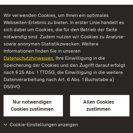
Wir verwenden Cookies, um Ihnen ein optimales
Webseiten-Erlebnis zu bieten. In erster Linie handelt es
Kommen. Staunen. Genießen.
sich dabei um Cookies, die für den Betrieb der Seite
notwendig sind. Zudem nutzen wir Cookies zu Analyse-
sowie anonymen Statistikzwecken. Weitere
Informationen finden Sie in unseren
Datenschutzhinweisen.
Ihre Einwilligung in die
Staatliche Schlösser und Gärten Baden‑Württemberg
Speicherung der Cookies und den Zugriff darauf erfolgt
nach § 25 Abs. 1 TTDSG, die Einwilligung in die weitere
Staatliche Schlösser und Gärten Baden-Württemberg
Datenverarbeitung nach Art. 6 Abs. 1 Buchstabe a)
DSGVO.
Kontakt
FAQ
Impressum
Datenschutz
Gebärdensprache
Leichte Sprache
Erklärung zur Barrierefreiheit
Nur notwendigen
Allen Cookies
BITV-konform (geprüfte Seiten)
Cookies zustimmen
zustimmen
Cookie-Einstellungen anzeigen
Weiteres