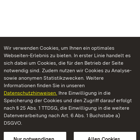
Wir verwenden Cookies, um Ihnen ein optimales
Webseiten-Erlebnis zu bieten. In erster Linie handelt es
Kommen. Staunen. Genießen.
sich dabei um Cookies, die für den Betrieb der Seite
notwendig sind. Zudem nutzen wir Cookies zu Analyse-
sowie anonymen Statistikzwecken. Weitere
Informationen finden Sie in unseren
Datenschutzhinweisen.
Ihre Einwilligung in die
Staatliche Schlösser und Gärten Baden‑Württemberg
Speicherung der Cookies und den Zugriff darauf erfolgt
nach § 25 Abs. 1 TTDSG, die Einwilligung in die weitere
Staatliche Schlösser und Gärten Baden-Württemberg
Datenverarbeitung nach Art. 6 Abs. 1 Buchstabe a)
DSGVO.
Kontakt
FAQ
Impressum
Datenschutz
Gebärdensprache
Leichte Sprache
Erklärung zur Barrierefreiheit
Nur notwendigen
Allen Cookies