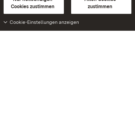
BITV-konform (geprüfte Seiten)
Cookies zustimmen
zustimmen
Cookie-Einstellungen anzeigen
Weiteres
Portal
Monumente
Besuchen Sie uns auf
Facebook
Besuchen Sie uns auf
Instagram
Besuchen Sie uns auf
Youtube
Lernen Sie unsere Apps
kennen
Google Play Store
App Store für iPhone