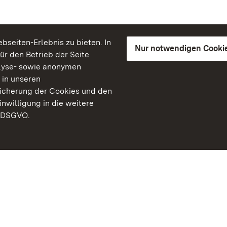
seiten-Erlebnis zu bieten. In
Nur notwendigen Cooki
für den Betrieb der Seite
lyse- sowie anonymen
 in unseren
peicherung der Cookies und den
inwilligung in die weitere
) DSGVO.
Staatliche Schlösser un
Baden-Württemberg
Kontakt
FAQ
Impressum
Datenschutz
Gebärdensprache
Leichte Sprache
Erklärung zur Barrierefre