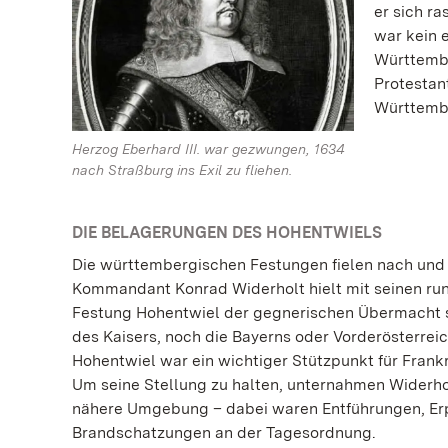
er sich r
war kein 
Württembe
Protestant
Württembe
Herzog Eberhard III. war gezwungen, 1634
nach Straßburg ins Exil zu fliehen.
DIE BELAGERUNGEN DES HOHENTWIELS
Die württembergischen Festungen fielen nach und n
Kommandant Konrad Widerholt hielt mit seinen run
Festung Hohentwiel der gegnerischen Übermacht 
des Kaisers, noch die Bayerns oder Vorderösterreic
Hohentwiel war ein wichtiger Stützpunkt für Frank
Um seine Stellung zu halten, unternahmen Widerho
nähere Umgebung – dabei waren Entführungen, E
Brandschatzungen an der Tagesordnung.