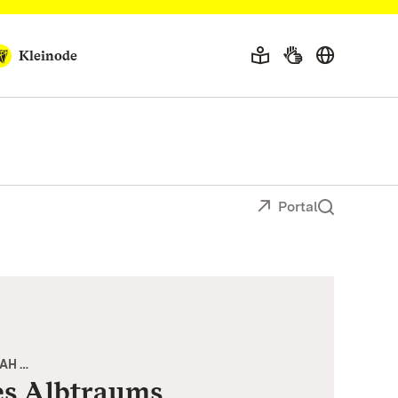
Kleinode
Portal
AH …
es Albtraums