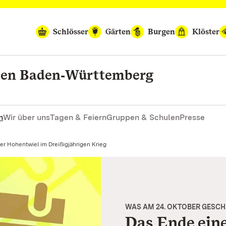
Schlösser
Gärten
Burgen
Klöster
rten Baden‑Württemberg
n
Wir über uns
Tagen & Feiern
Gruppen & Schulen
Presse
ktuell:
er Hohentwiel im Dreißigjährigen Krieg
WAS AM 24. OKTOBER GESCH
Das Ende ein