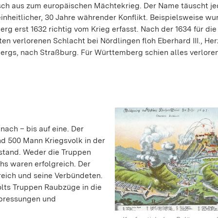
asch aus zum europäischen Mächtekrieg. Der Name täuscht je
einheitlicher, 30 Jahre währender Konflikt. Beispielsweise wu
rg erst 1632 richtig vom Krieg erfasst. Nach der 1634 für die
en verlorenen Schlacht bei Nördlingen floh Eberhard III., He
rgs, nach Straßburg. Für Württemberg schien alles verloren
ach – bis auf eine. Der
d 500 Mann Kriegsvolk in der
stand. Weder die Truppen
hs waren erfolgreich. Der
reich und seine Verbündeten.
lts Truppen Raubzüge in die
rpressungen und