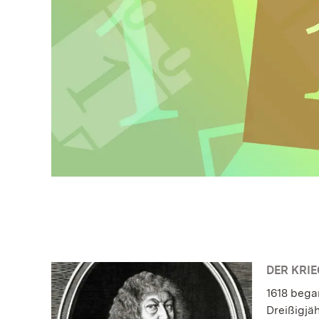
DER KRI
1618 began
Dreißigjä