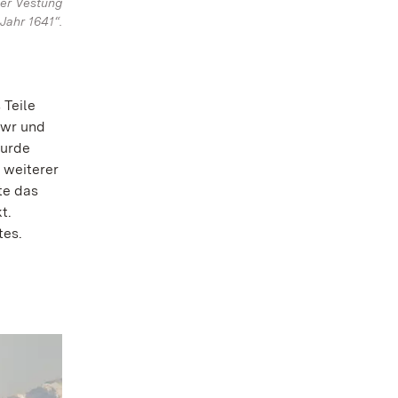
der Vestung
Jahr 1641“.
 Teile
ewr und
wurde
 weiterer
te das
t.
tes.