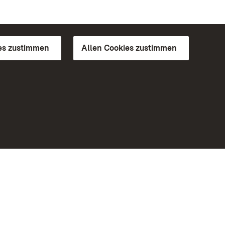
es zustimmen
Allen Cookies zustimmen
d Gärten
Weiteres
Portal
Monumente
Besuchen Sie uns auf Facebook
Besuchen Sie uns auf Instagram
Besuchen Sie uns auf Youtube
Lernen Sie unsere Apps kennen
iheit