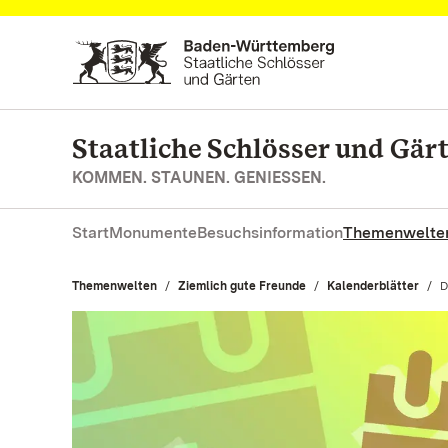
Zum Hauptinhalt springen
Staatliche Schlösser und Gä
KOMMEN. STAUNEN. GENIESSEN.
Start
Monumente
Besuchsinformation
Themenwelte
Themenwelten
Ziemlich gute Freunde
Kalenderblätter
A
D