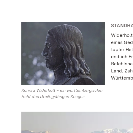
STANDHA
Widerholt
eines Ged
tapfer Hel
endlich F
Befehlsha
Land. Zah
Württembe
Konrad Widerholt – ein württembergischer
Held des Dreißigjährigen Krieges.