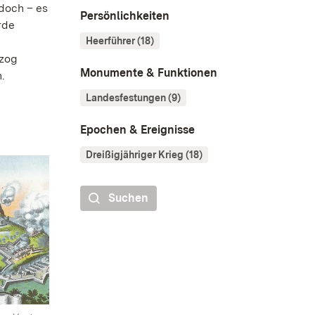
doch – es
Persönlichkeiten
rde
Heerführer (18)
rzog
Monumente & Funktionen
.
Landesfestungen (9)
Epochen & Ereignisse
Dreißigjähriger Krieg (18)
Suchen